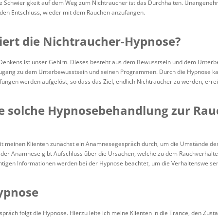
e Schwierigkeit auf dem Weg zum Nichtraucher ist das Durchhalten. Unangenehm
 den Entschluss, wieder mit dem Rauchen anzufangen.
iert die Nichtraucher-Hypnose?
 Denkens ist unser Gehirn. Dieses besteht aus dem Bewusstsein und dem Unter
 Zugang zu dem Unterbewusstsein und seinen Programmen. Durch die Hypnose k
ngen werden aufgelöst, so dass das Ziel, endlich Nichtraucher zu werden, erre
ine solche Hypnosebehandlung zur R
 mit meinen Klienten zunächst ein Anamnesegespräch durch, um die Umstände d
der Anamnese gibt Aufschluss über die Ursachen, welche zu dem Rauchverhalte
chtigen Informationen werden bei der Hypnose beachtet, um die Verhaltensweise
Hypnose
räch folgt die Hypnose. Hierzu leite ich meine Klienten in die Trance, den Zusta