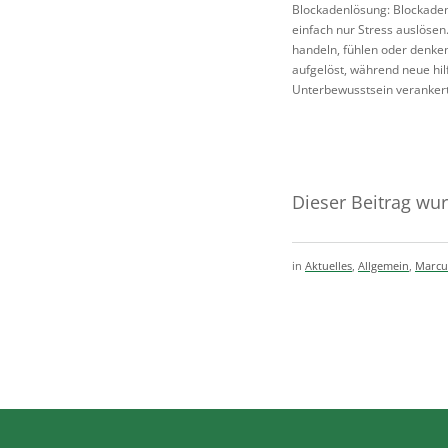
Blockadenlösung: Blockaden 
einfach nur Stress auslösen.
handeln, fühlen oder denke
aufgelöst, während neue hi
Unterbewusstsein verankert
Dieser Beitrag wur
in
Aktuelles
,
Allgemein
,
Marcus