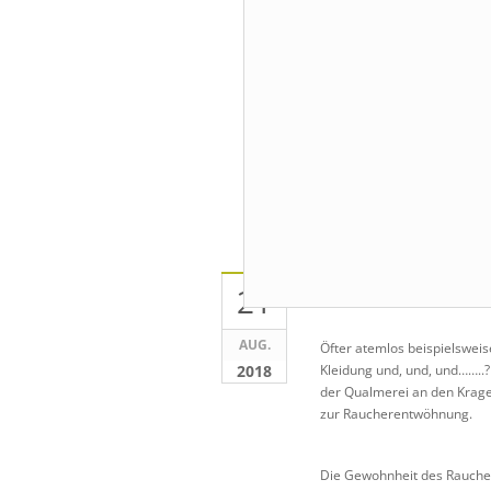
Endlich Ni
21
AUG.
Öfter atemlos beispielswei
2018
Kleidung und, und, und……..? 
der Qualmerei an den Krage
zur Raucherentwöhnung.
Die Gewohnheit des Rauchens