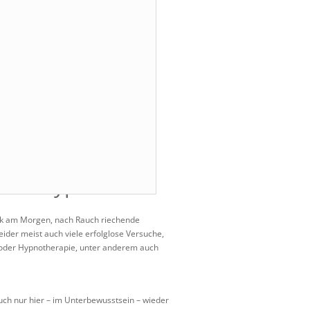
 mit Hypnose
ck am Morgen, nach Rauch riechende
eider meist auch viele erfolglose Versuche,
e oder Hypnotherapie, unter anderem auch
uch nur hier – im Unterbewusstsein – wieder