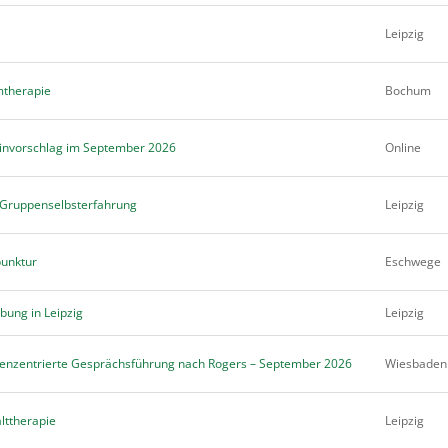
Leipzig
mtherapie
Bochum
minvorschlag im September 2026
Online
te Gruppenselbsterfahrung
Leipzig
unktur
Eschwege
bung in Leipzig
Leipzig
tenzentrierte Gesprächsführung nach Rogers – September 2026
Wiesbaden
lttherapie
Leipzig