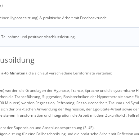
S)
on einer Hypnosesitzung) & praktische Arbeit mit Feedbackrunde
er Teilnahme und positiver Abschlussleistung.
usbildung
E à 45 Minuten)
, die sich auf verschiedene Lernformate verteilen:
uten) werden die Grundlagen der Hypnose, Trance, Sprache und die systemische Ha
ehen die Tranceführung, Suggestion, Basistechniken der Hypnotherapie sowie Eig
ils 90 Minuten) werden Regression, Reframing, Ressourcenarbeit, Trauma und Symb
sich der praktischen Anwendung der Regression, der Ego-State-Arbeit sowie der 
 stehen Transformation und Integration, die Arbeit mit dem Zukunfts-Ich, Fallre
dient der Supervision und Abschlussbesprechung (3 UE).
 Eigenleistung für eine Fallbeschreibung und die praktische Arbeit mit Reflexion v