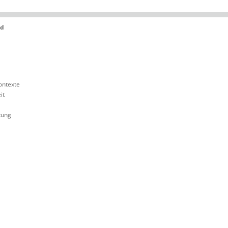
ld
ontexte
it
tung