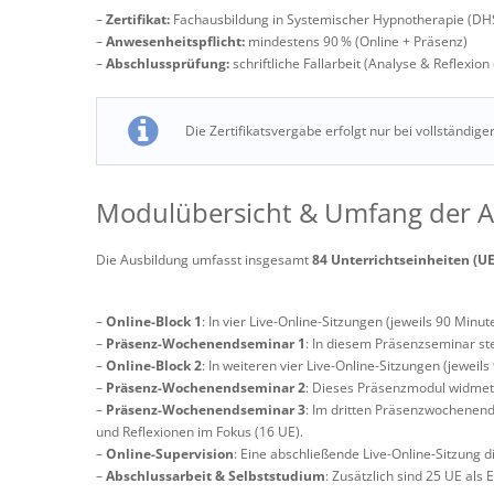
–
Zertifikat:
Fachausbildung in Systemischer Hypnotherapie (DH
–
Anwesenheitspflicht:
mindestens 90 % (Online + Präsenz)
–
Abschlussprüfung:
schriftliche Fallarbeit (Analyse & Reflexi
Die Zertifikatsvergabe erfolgt nur bei vollständig
Modulübersicht & Umfang der A
Die Ausbildung umfasst insgesamt
84 Unterrichtseinheiten (U
–
Online-Block 1
: In vier Live-Online-Sitzungen (jeweils 90 Min
–
Präsenz-Wochenendseminar 1
: In diesem Präsenzseminar st
–
Online-Block 2
: In weiteren vier Live-Online-Sitzungen (jewe
–
Präsenz-Wochenendseminar 2
: Dieses Präsenzmodul widmet 
–
Präsenz-Wochenendseminar 3
: Im dritten Präsenzwochenende
und Reflexionen im Fokus (16 UE).
–
Online-Supervision
: Eine abschließende Live-Online-Sitzung 
–
Abschlussarbeit & Selbststudium
: Zusätzlich sind 25 UE als