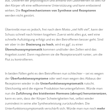
aus. Dosieren wir physiologisch und anhand von Laborwerten ist dies für
den Körper oft eine willkommene Unterstützung und kann entlastend
wirken. Die
Regelmechanismen von Synthese und Rezeptoren
werden nicht gestört.
Übertreibt man es jedoch, frei nach dem Motto „viel hilft viel“, kann der
Schuss schnell nach hinten losgehen: Zuerst wirkt alles gut, weil eine
schnelle Aufsättigung erfolgt und es den Betroffenen besser geht. Sind
wir aber in der
Dosierung zu hoch
, wird es ggf. zu einer
Überschusssymptomatik
kommen und/oder den Zellen wird das
Angebot zuviel. Dann regulieren sie die Rezeptoranzahl runter, um die
Flut zu kontrollieren.
In beiden Fällen geht es den Betroffenen nun schlechter – sei es wegen
der
Überfunktionssymptome
oder weil man wegen des Abbaus der
Rezeptoren wieder in die
Unterfunktionssymptomatik
rutscht.
Gleichzeitig wird die eigene Produktion heruntergefahren. Würde man
nun die
Zuführung des bioidenten Hormons
(abrupt) heruntersetzen
,
kann es sein, dass der Körper Schwierigkeiten hat, selbst wieder
zumindest in seine alte Syntheseleistung zurückzufinden. Die
Unterfunktionssymptomatik verschärft sich. Würde man nun noch
mehr