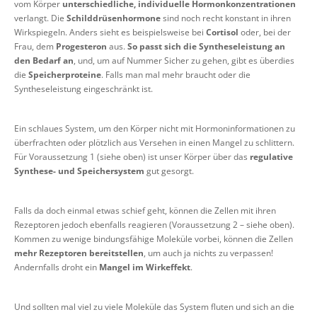
vom Körper
unterschiedliche, individuelle Hormonkonzentrationen
verlangt. Die
Schilddrüsenhormone
sind noch recht konstant in ihren
Wirkspiegeln. Anders sieht es beispielsweise bei
Cortisol
oder, bei der
Frau, dem
Progesteron
aus.
So passt sich die Syntheseleistung an
den Bedarf an
, und, um auf Nummer Sicher zu gehen, gibt es überdies
die
Speicherproteine
. Falls man mal mehr braucht oder die
Syntheseleistung eingeschränkt ist.
Ein schlaues System, um den Körper nicht mit Hormoninformationen zu
überfrachten oder plötzlich aus Versehen in einen Mangel zu schlittern.
Für Voraussetzung 1 (siehe oben) ist unser Körper über das
regulative
Synthese- und Speichersystem
gut gesorgt.
Falls da doch einmal etwas schief geht, können die Zellen mit ihren
Rezeptoren jedoch ebenfalls reagieren (Voraussetzung 2 – siehe oben).
Kommen zu wenige bindungsfähige Moleküle vorbei, können die Zellen
mehr Rezeptoren bereitstellen
, um auch ja nichts zu verpassen!
Andernfalls droht ein
Mangel im Wirkeffekt
.
Und sollten mal viel zu viele Moleküle das System fluten und sich an die