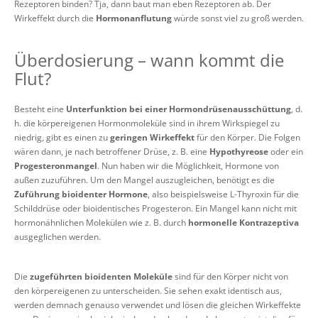
Rezeptoren binden? Tja, dann baut man eben Rezeptoren ab. Der
Wirkeffekt durch die
Hormonanflutung
würde sonst viel zu groß werden.
Überdosierung – wann kommt die
Flut?
Besteht eine
Unterfunktion bei einer Hormondrüsenausschüttung
, d.
h. die körpereigenen Hormonmoleküle sind in ihrem Wirkspiegel zu
niedrig, gibt es einen zu
geringen Wirkeffekt
für den Körper. Die Folgen
wären dann, je nach betroffener Drüse, z. B. eine
Hypothyreose
oder ein
Progesteronmangel
. Nun haben wir die Möglichkeit, Hormone von
außen zuzuführen. Um den Mangel auszugleichen, benötigt es die
Zuführung bioidenter Hormone
, also beispielsweise L-Thyroxin für die
Schilddrüse oder bioidentisches Progesteron. Ein Mangel kann nicht mit
hormonähnlichen Molekülen wie z. B. durch
hormonelle Kontrazeptiva
ausgeglichen werden.
Die
zugeführten bioidenten Moleküle
sind für den Körper nicht von
den körpereigenen zu unterscheiden. Sie sehen exakt identisch aus,
werden demnach genauso verwendet und lösen die gleichen Wirkeffekte