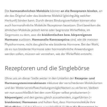
Die
hormonähnlichen Moleküle
können
an die Rezeptoren binden
, an
die das Original oder das bioidente Molekül (gleichgültig welcher
Herkunft) binden kann. Durch dieses Bindungsverhalten können also
auch hormonähnliche Moleküle Rezeptoren besetzen. Dort bewirken die
ähnlichen Moleküle jedoch keine oder begrenzte Wirkeffekte, im
Gegensatz zu dem, was die
bioidentischen bzw. körpereigenen
Hormone
auslösen.
Hormonelle Kontrazeptiva
sind, wie die meisten
Phytohormone, nicht das gleiche wie bioidente Hormone. Bei der Wahl,
ob es nun bioidente Hormone oder hormonähnliche Anwendungen
werden sollen, müssen wir verstehen, wie der Wirkeffekt entsteht.
Rezeptoren und die Singlebörse
Ohne uns an dieser Stelle weiter in den Untiefen der
Rezeptor- und
Hormonsysteminteraktionen
inklusive der verschiedenen Molekülarten
und der Weiterverstoffwechselungsmöglichkeiten zu verlieren, bleiben
wir nun ausschließlich bei den vom Körper selbst produzierten (=
körpereigen
) und den genau gleich aussehenden, zugeführten (=
bioidenten
)
Hormonen
und halten fest, dass Hormonmoleküle ihre
Wirkeffekte
auf den Körper ausschließlich (!)
über die Rezeptoren in