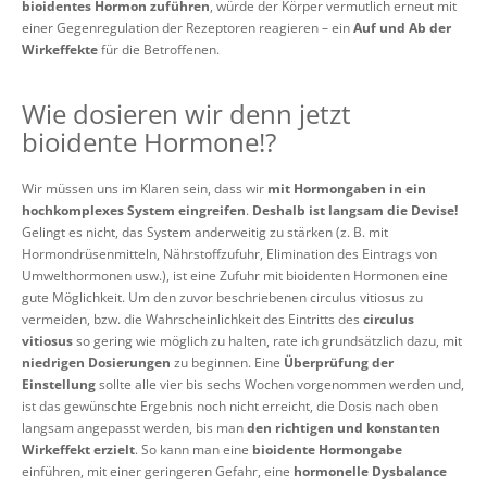
bioidentes Hormon zuführen
, würde der Körper vermutlich erneut mit
einer Gegenregulation der Rezeptoren reagieren – ein
Auf und Ab der
Wirkeffekte
für die Betroffenen.
Wie dosieren wir denn jetzt
bioidente Hormone!?
Wir müssen uns im Klaren sein, dass wir
mit Hormongaben in ein
hochkomplexes System eingreifen
.
Deshalb ist langsam die Devise!
Gelingt es nicht, das System anderweitig zu stärken (z. B. mit
Hormondrüsenmitteln, Nährstoffzufuhr, Elimination des Eintrags von
Umwelthormonen usw.), ist eine Zufuhr mit bioidenten Hormonen eine
gute Möglichkeit. Um den zuvor beschriebenen circulus vitiosus zu
vermeiden, bzw. die Wahrscheinlichkeit des Eintritts des
circulus
vitiosus
so gering wie möglich zu halten, rate ich grundsätzlich dazu, mit
niedrigen Dosierungen
zu beginnen. Eine
Überprüfung der
Einstellung
sollte alle vier bis sechs Wochen vorgenommen werden und,
ist das gewünschte Ergebnis noch nicht erreicht, die Dosis nach oben
langsam angepasst werden, bis man
den richtigen und konstanten
Wirkeffekt erzielt
. So kann man eine
bioidente Hormongabe
einführen, mit einer geringeren Gefahr, eine
hormonelle Dysbalance