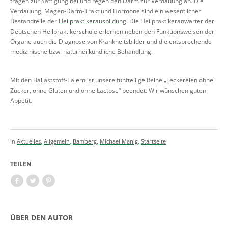
tragen zur Sättigung bei und regen den Darm zur Verdauung an. Die
Verdauung, Magen-Darm-Trakt und Hormone sind ein wesentlicher
Bestandteile der
Heilpraktikerausbildung
. Die Heilpraktikeranwärter der
Deutschen Heilpraktikerschule erlernen neben den Funktionsweisen der
Organe auch die Diagnose von Krankheitsbilder und die entsprechende
medizinische bzw. naturheilkundliche Behandlung.
Mit den Ballaststoff-Talern ist unsere fünfteilige Reihe „Leckereien ohne
Zucker, ohne Gluten und ohne Lactose“ beendet. Wir wünschen guten
Appetit.
in
Aktuelles
,
Allgemein
,
Bamberg
,
Michael Manig
,
Startseite
TEILEN
ÜBER DEN AUTOR