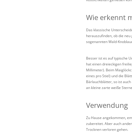
Wie erkennt 
Das klassische Unterscheid
herauszufinden, ob die neu 
sogenannten Wald-Knoblau
Besser ist es auf typische 
hat einen dreieckigen freili
Millimeter). Beim Maiglöckc
eines pro Stiel) und die Bl
Bärlauchblätter, so ist auc
an kleine zarte weiße Stern
Verwendung
Zu Hause angekommen, empfie
zubereitet. Aber auch ander
Trocknen verloren gehen.