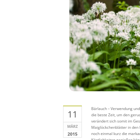
Bärlauch – Verwendung und W
11
die beste Zeit, um den geru
verändert sich somit im Ge
MÄRZ
Maiglöckchenblätter in den 
2015
noch einmal kurz die markan
Köstlichkeiten genießen kön