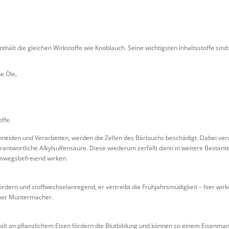
thält die gleichen Wirkstoffe wie Knoblauch. Seine wichtigsten Inhaltsstoffe sind:
e Öle,
ffe.
neiden und Verarbeiten, werden die Zellen des Bärlauchs beschädigt. Dabei verwan
antwortliche Alkylsulfensäure. Diese wiederum zerfällt dann in weitere Bestantei
mwegsbefreiend wirken.
rdern und stoffwechselanregend, er vertreibt die Frühjahrsmüdigkeit – hier wi
cher Muntermacher.
alt an pflanzlichem Eisen fördern die Blutbildung und können so einem Eisenma