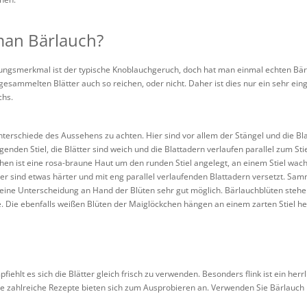
man Bärlauch?
ungsmerkmal ist der typische Knoblauchgeruch, doch hat man einmal echten Bärl
gesammelten Blätter auch so reichen, oder nicht. Daher ist dies nur ein sehr e
chs.
Unterschiede des Aussehens zu achten. Hier sind vor allem der Stängel und die Bla
egenden Stiel, die Blätter sind weich und die Blattadern verlaufen parallel zum Sti
hen ist eine rosa-braune Haut um den runden Stiel angelegt, an einem Stiel wac
ätter sind etwas härter und mit eng parallel verlaufenden Blattadern versetzt. S
h eine Unterscheidung an Hand der Blüten sehr gut möglich. Bärlauchblüten stehe
e. Die ebenfalls weißen Blüten der Maiglöckchen hängen an einem zarten Stiel he
hlt es sich die Blätter gleich frisch zu verwenden. Besonders flink ist ein herrl
e zahlreiche Rezepte bieten sich zum Ausprobieren an. Verwenden Sie Bärlauch nu