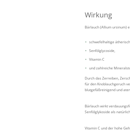
Wirkung
Bärlauch (Allium ursinum) en
schwefelhaltige ätherisch
Senfölglycoside,
Vitamin C
und zahlreiche Mineralsto
Durch das Zerreiben, Zersch
für den Knoblauchgeruch ver
blutgefäßreinigend und ate
Bärlauch wirkt verdauungsfö
Senfölglykoside als natürli
Vitamin C und der hohe Geh