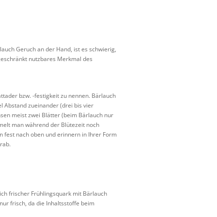
auch Geruch an der Hand, ist es schwierig,
ingeschränkt nutzbares Merkmal des
ttader bzw. -festigkeit zu nennen. Bärlauch
el Abstand zueinander (drei bis vier
hsen meist zwei Blätter (beim Bärlauch nur
ammelt man während der Blütezeit noch
n fest nach oben und erinnern in Ihrer Form
rab.
ich frischer Frühlingsquark mit Bärlauch
r frisch, da die Inhaltsstoffe beim