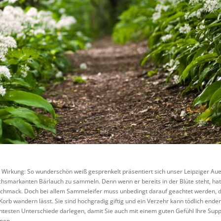
irkung: So wunderschön weiß gesprenkelt präsentiert sich unser Leipziger Auenw
chsmarkanten Bärlauch zu sammeln. Denn wenn er bereits in der Blüte steht, hat e
schmack. Doch bei allem Sammeleifer muss unbedingt darauf geachtet werden, 
Korb wandern lässt. Sie sind hochgradig giftig und ein Verzehr kann tödlich en
testen Unterschiede darlegen, damit Sie auch mit einem guten Gefühl Ihre Suppe
nen.