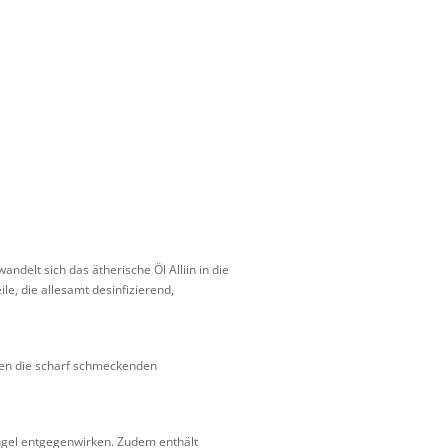
delt sich das ätherische Öl Alliin in die
le, die allesamt desinfizierend,
rken die scharf schmeckenden
ngel entgegenwirken. Zudem enthält