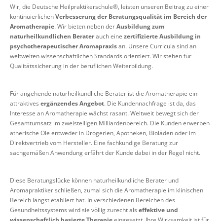
Wir, die Deutsche Heilpraktikerschule®, leisten unseren Beitrag zu einer
kontinuierlichen
Verbesserung der Beratungsqualität im Bereich der
Aromatherapie
. Wir bieten neben der
Ausbildung zum
naturheilkundlichen Berater
auch eine
zertifizierte Ausbildung in
psychotherapeutischer Aromapraxis
an. Unsere Curricula sind an
weltweiten wissenschaftlichen Standards orientiert. Wir stehen für
Qualitätssicherung in der beruflichen Weiterbildung.
Für angehende naturheilkundliche Berater ist die Aromatherapie ein
attraktives
ergänzendes Angebot
. Die Kundennachfrage ist da, das
Interesse an Aromatherapie wächst rasant. Weltweit bewegt sich der
Gesamtumsatz im zweistelligen Milliardenbereich. Die Kunden erwerben
ätherische Öle entweder in Drogerien, Apotheken, Bioläden oder im
Direktvertrieb vom Hersteller. Eine fachkundige Beratung zur
sachgemäßen Anwendung erfährt der Kunde dabei in der Regel nicht.
Diese Beratungslücke können naturheilkundliche Berater und
Aromapraktiker schließen, zumal sich die Aromatherapie im klinischen
Bereich längst etabliert hat. In verschiedenen Bereichen des
Gesundheitssystems wird sie völlig zurecht als
effektive und
wissenschaftlich basierte Therapie
eingesetzt. Ihre Wirksamkeit ist für