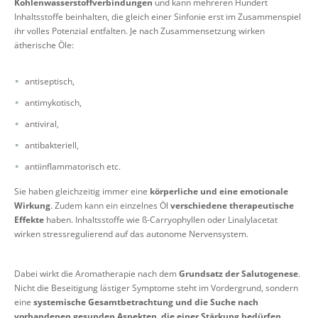
Kohlenwasserstoffverbindungen
und kann mehreren Hundert
Inhaltsstoffe beinhalten, die gleich einer Sinfonie erst im Zusammenspiel
ihr volles Potenzial entfalten. Je nach Zusammensetzung wirken
ätherische Öle:
antiseptisch,
antimykotisch,
antiviral,
antibakteriell,
antiinflammatorisch etc.
Sie haben gleichzeitig immer eine
körperliche und eine emotionale
Wirkung
. Zudem kann ein einzelnes Öl
verschiedene therapeutische
Effekte
haben. Inhaltsstoffe wie ß-Carryophyllen oder Linalylacetat
wirken stressregulierend auf das autonome Nervensystem.
Dabei wirkt die Aromatherapie nach dem
Grundsatz der Salutogenese
.
Nicht die Beseitigung lästiger Symptome steht im Vordergrund, sondern
eine
systemische Gesamtbetrachtung und die Suche nach
vorhandenen gesunden Aspekten, die einer Stärkung bedürfen
.