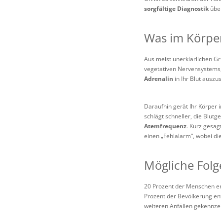
sorgfältige Diagnostik
über
Was im Körper
Aus meist unerklärlichen Gr
vegetativen Nervensystems, 
Adrenalin
in Ihr Blut auszu
Daraufhin gerät Ihr Körper
schlägt schneller, die Blut
Atemfrequenz
. Kurz gesag
einen „Fehlalarm“, wobei di
Mögliche Folg
20 Prozent der Menschen erl
Prozent der Bevölkerung en
weiteren Anfällen gekennzei