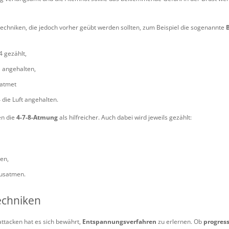
techniken, die jedoch vorher geübt werden sollten, zum Beispiel die sogenannte
4 gezählt,
) angehalten,
eatmet
 die Luft angehalten.
n die
4-7-8-Atmung
als hilfreicher. Auch dabei wird jeweils gezählt:
ten,
ausatmen.
echniken
ttacken hat es sich bewährt,
Entspannungsverfahren
zu erlernen. Ob
progres