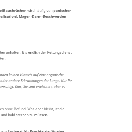
weißausbrüchen
wird häufig von
panischer
alisation
),
Magen-Darm-Beschwerden
den anhalten. Bis endlich der Rettungsdienst
ten.
inden keinen Hinweis auf eine organische
ma oder andere Erkrankungen der Lunge. Nur Ihr
nruhigt. Klar, Sie sind erleichtert, aber es
s ohne Befund. Was aber bleibt, ist die
n und bald sterben zu müssen.
einem
Facharzt für Psychiatrie für eine