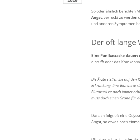
2026
So oder ähnlich berichten 
Angst
, verrückt zu werden u
und anderen Symptomen ber
Der oft lange
Eine Panikattacke dauert
eintrifft oder das Krankenh
Die Ärzte stellen Sie auf de
Erkrankung. Ihre Blutwerte s
Blutdruck ist noch immer erhöh
muss doch einen Grund für da
Danach folgt oft eine Odyss
Angst, so etwas noch einmal
Oft ist es schließlich der H