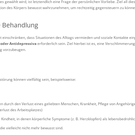
s gewählt wird, ist letztendlich eine Frage der persönlichen Vorliebe. Ziel all dies
tion des Körpers bewusst wahrzunehmen, um rechtzeitig gegensteuern zu könne
 Behandlung
it einschränken, dass Situationen des Alltags vermieden und soziale Kontakte e
)
oder Antidepressiva
erforderlich sein. Ziel hierbei ist es, eine Verschlimmeru
ng vorzubeugen.
törung können vielfältig sein, beispielsweise:
n durch den Verlust eines geliebten Menschen, Krankheit, Pflege von Angehörigen 
rlust des Arbeitsplatzes)
 Kindheit, in denen körperliche Symptome (z. B. Herzklopfen) als lebensbedrohlic
die vielleicht nicht mehr bewusst sind.