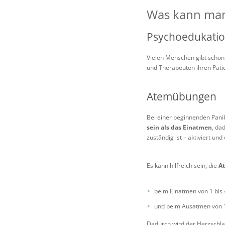
Was kann man
Psychoedukati
Vielen Menschen gibt schon 
und Therapeuten ihren Pati
Atemübungen
Bei einer beginnenden Panik
sein als das Einatmen
, da
zuständig ist – aktiviert un
Es kann hilfreich sein, die
At
beim Einatmen von 1 bis 
und beim Ausatmen von 1 
Dadurch wird der Herzschla