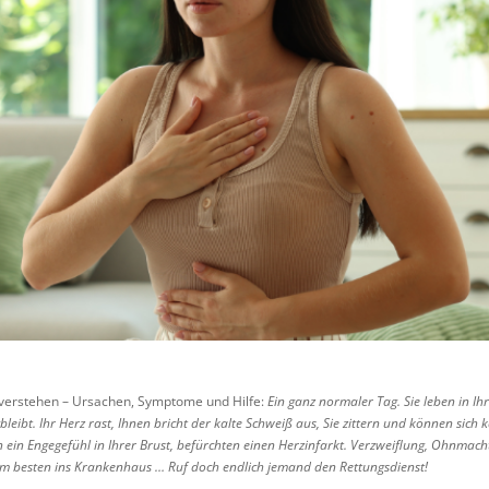
verstehen – Ursachen, Symptome und Hilfe:
Ein ganz normaler Tag. Sie leben in Ih
bleibt. Ihr Herz rast, Ihnen bricht der kalte Schweiß aus, Sie zittern und können sich
n ein Engegefühl in Ihrer Brust, befürchten einen Herzinfarkt. Verzweiflung, Ohnmach
am besten ins Krankenhaus … Ruf doch endlich jemand den Rettungsdienst!