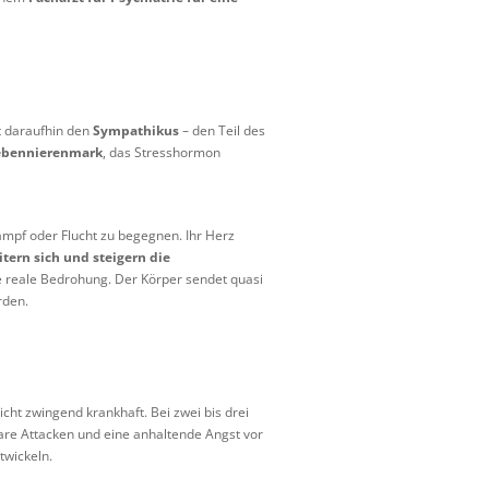
rt daraufhin den
Sympathikus
– den Teil des
bennierenmark
, das Stresshormon
Kampf oder Flucht zu begegnen. Ihr Herz
tern sich und steigern die
ine reale Bedrohung. Der Körper sendet quasi
rden.
cht zwingend krankhaft. Bei zwei bis drei
are Attacken und eine anhaltende Angst vor
twickeln.