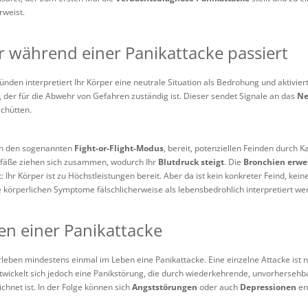
weist.
 während einer Panikattacke passiert
ünden interpretiert Ihr Körper eine neutrale Situation als Bedrohung und aktivie
der für die Abwehr von Gefahren zuständig ist. Dieser sendet Signale an das
Ne
schütten.
 in den sogenannten
Fight-or-Flight-Modus
, bereit, potenziellen Feinden durch 
gefäße ziehen sich zusammen, wodurch Ihr
Blutdruck steigt
. Die
Bronchien erwei
t: Ihr Körper ist zu Höchstleistungen bereit. Aber da ist kein konkreter Feind, ke
e körperlichen Symptome fälschlicherweise als lebensbedrohlich interpretiert we
en einer Panikattacke
eben mindestens einmal im Leben eine Panikattacke. Eine einzelne Attacke ist ni
twickelt sich jedoch eine Panikstörung, die durch wiederkehrende, unvorhersehb
chnet ist. In der Folge können sich
Angststörungen
oder auch
Depressionen
en