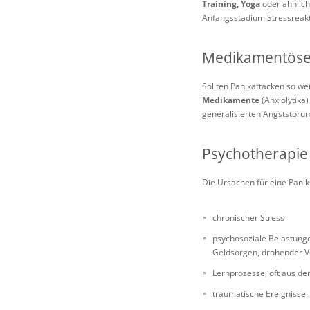
Training, Yoga
oder ähnliche
Anfangsstadium Stressreak
Medikamentöse
Sollten Panikattacken so we
Medikamente
(Anxiolytika
generalisierten Angststöru
Psychotherapie
Die Ursachen für eine Paniks
chronischer Stress
psychosoziale Belastunge
Geldsorgen, drohender Ve
Lernprozesse, oft aus der
traumatische Ereignisse, 