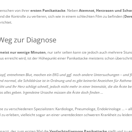
Menschen von ihrer
ersten Panikattacke
. Neben
Atemnot, Herzrasen und Sch
nd die Kontrolle zu verlieren, sich wie in einem schlechten Film zu befinden (
Dere
ichtet.
 Weg zur Diagnose
 meist nur wenige Minuten
, nur sehr selten kann sie jedoch auch mehrere Stun
aus erreicht wird, ist der Höhepunkt einer Panikattacke meistens schon überschrit
n Kopf, entnehmen Blut, machen ein EKG und ggf. noch andere Untersuchungen – und f
ind normal, die Schilddrüse ist in Ordnung und es gibt keinerlei Anzeichen für Asth
t und Ihr Herz schlägt schnell, jedoch nicht mehr in einer Intensität, die die Ärzte beu
s alles geben. Irgendeine Ursache müssen die Ärzte doch finden …
ee zu verschiedenen Spezialisten: Kardiologe, Pneumologe, Endokrinologe … ‒ alle
 zu erleben, vielleicht sogar an einer unentdeckten schweren Krankheit zu leide
ausarzt, der zum ersten Mal die
Verdachtsdiagnose Panikattacke
stellt und zu 