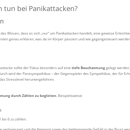
 tun bei Panikattacken?
on
das Wissen, dass es sich „nur“ um Panikattacken handelt, eine gewisse Erleichter
enten genau erklären, was da im Körper passiert und wie gegengesteuert werden
attacke sollte der Fokus besonders auf eine
tiefe Bauchatmung
gelegt werden
durch wird der Parasympathikus – der Gegenspieler des Sympathikus, der für Er
d das Stresslevel heruntergefahren.
mung durch Zählen zu begleiten
. Beispielsweise:
4
bis 6 zu zählen.
g verlangsamt und die Atemnot sowie das beklemmende Gefühl in der Brust wer