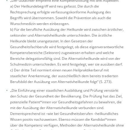
„Der Gutachter empfiehlt eine Kompetenzlösung mit drei Aspekten:
a) Der Heilkundebegriff wird neu gefasst. Die durch die
Rechtsprechung erfolgte verfassungskonforme Auslegung des
Begriffs wird übernommen. Sowohl die Prävention als auch die
Wunschmedizin werden einbezogen.
b) Für die berufliche Ausübung der Heilkunde wird zwischen ärztlicher,
sektoraler und Alternativheilkunde unterschieden. Die ärztliche
Heilkunde bleibt unangetastet. In den Gesetzen der
Gesundheitsfachberufe wird festgelegt, ob diese eigenverantwortliche
Kompetenzbereiche (Sektoren) zugewiesen erhalten und welche
Bereiche delegationsfähig sind. Die Alternativheilkunde wird von der
Schulmedizin unterschieden. Es wird festgelegt, wer sie ausüben darf.
c) Der dritte Teil normiert einen neuen Heilpraktikerberuf mit
staatlicher Anerkennung, der ausschließlich dem bereits tradierten
Berufsbild der Ausübung von Alternativheilkunde folgt“ (S. 273).
„Die Einführung einer staatlichen Ausbildung und Prüfung verstärkt
den Schutz der Gesundheit der Bevölkerung. Die Prüfung hat das Ziel,
potenzielle Patient*innen vor Gesundheitsgefahren zu bewahren, die
mit der Ausübung der Alternativheilkunde verbunden sind.
Dementsprechend ist –wie bei Gesundheitsberufen –heilkundliches
Wissen positiv nachzuweisen. Ebenso müssen die Kandidat*innen
über die Kompetenz verfügen, Methoden der Alternativheilkunde ohne