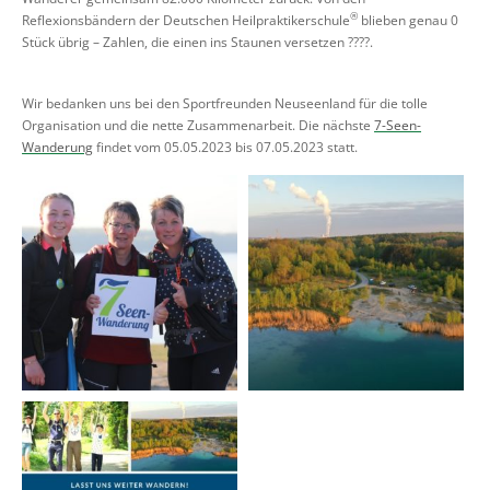
®
Reflexionsbändern der Deutschen Heilpraktikerschule
blieben genau 0
Stück übrig – Zahlen, die einen ins Staunen versetzen ????.
Wir bedanken uns bei den Sportfreunden Neuseenland für die tolle
Organisation und die nette Zusammenarbeit. Die nächste
7-Seen-
Wanderung
findet vom 05.05.2023 bis 07.05.2023 statt.