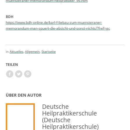
muensteraner-memorandum-heilpraktiker_96.htm
BDH
https://www.bdh-online.de/karl-f-liebau-zum-muensteraner-
memorandum-man-spuert-die-absicht-und-sonst-nichts/?fref=gc
in
Aktuelles
,
Allgemein
,
Startseite
TEILEN
ÜBER DEN AUTOR
Deutsche
Heilpraktikerschule
(Deutsche
Heilpraktikerschule)