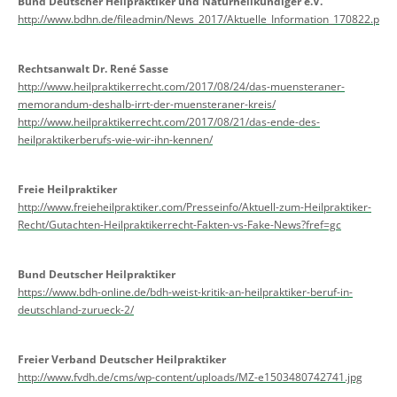
Bund Deutscher Heilpraktiker und Naturheilkundiger e.V.
http://www.bdhn.de/fileadmin/News_2017/Aktuelle_Information_170822.pdf
Rechtsanwalt Dr. René Sasse
http://www.heilpraktikerrecht.com/2017/08/24/das-muensteraner-
memorandum-deshalb-irrt-der-muensteraner-kreis/
http://www.heilpraktikerrecht.com/2017/08/21/das-ende-des-
heilpraktikerberufs-wie-wir-ihn-kennen/
Freie Heilpraktiker
http://www.freieheilpraktiker.com/Presseinfo/Aktuell-zum-Heilpraktiker-
Recht/Gutachten-Heilpraktikerrecht-Fakten-vs-Fake-News?fref=gc
Bund Deutscher Heilpraktiker
https://www.bdh-online.de/bdh-weist-kritik-an-heilpraktiker-beruf-in-
deutschland-zurueck-2/
Freier Verband Deutscher Heilpraktiker
http://www.fvdh.de/cms/wp-content/uploads/MZ-e1503480742741.jpg