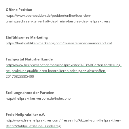
Offene Petition
https://www.openpetition.de/petition/online/fuer-den-
uneingeschraenkten-erhalt-des-freien-berufes-des-heilpraktikers
Einfühlsames Marketing
https://heilpraktiker-marketing.com/muensteraner-memorandum/
Fachportal Naturheilkunde
http://www.heilpraxisnet.de/naturheilpraxis/ec%C3%BCerten-forderung-
heilpraktiker-qualifizieren-kontrollieren-oder-ganz-abschaffen-
20170823385400
Stellungnahme der Parteien
http://heilpraktiker.verborn.de/index.php
Freie Heilpraktiker e.V.
http://www.freieheilpraktiker.com/Presseinfo/Aktuell-zum-Heilpraktiker-
Recht/Wahlpruefsteine-Bundestag