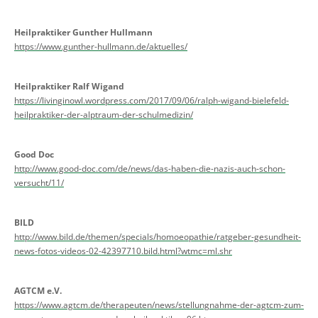
Heilpraktiker Gunther Hullmann
https://www.gunther-hullmann.de/aktuelles/
Heilpraktiker Ralf Wigand
https://livinginowl.wordpress.com/2017/09/06/ralph-wigand-bielefeld-
heilpraktiker-der-alptraum-der-schulmedizin/
Good Doc
http://www.good-doc.com/de/news/das-haben-die-nazis-auch-schon-
versucht/11/
BILD
http://www.bild.de/themen/specials/homoeopathie/ratgeber-gesundheit-
news-fotos-videos-02-42397710.bild.html?wtmc=ml.shr
AGTCM e.V.
https://www.agtcm.de/therapeuten/news/stellungnahme-der-agtcm-zum-