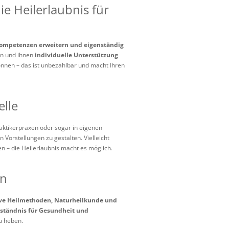
e Heilerlaubnis für
ompetenzen erweitern und eigenständig
hen und ihnen
individuelle Unterstützung
können – das ist unbezahlbar und macht Ihren
elle
raktikerpraxen oder sogar in eigenen
 Vorstellungen zu gestalten. Vielleicht
n – die Heilerlaubnis macht es möglich.
en
ive Heilmethoden, Naturheilkunde und
ständnis für Gesundheit und
zu heben.