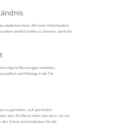
tändnis
nten abdecken kann. Mit einer Heilerlaubnis
mandem wirklich helfen zu können, stärkt Ihr
t
können eigene Beratungen anbieten,
esundheit und Heilung in die Tat
neu zu gestalten, sich persönlich
n, dass Ihr Beruf mehr sein kann, als nur
e den Schritt und entdecken Sie die