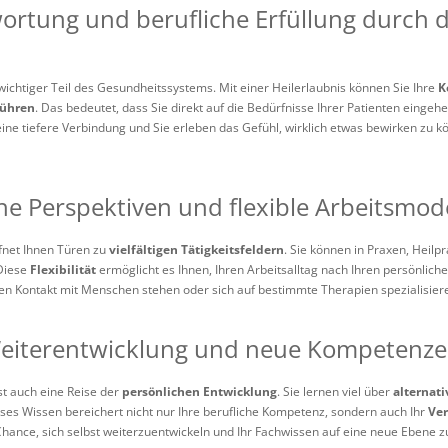
rtung und berufliche Erfüllung durch di
 wichtiger Teil des Gesundheitssystems. Mit einer Heilerlaubnis können Sie Ihre
K
führen
. Das bedeutet, dass Sie direkt auf die Bedürfnisse Ihrer Patienten einge
eine tiefere Verbindung und Sie erleben das Gefühl, wirklich etwas bewirken zu 
he Perspektiven und flexible Arbeitsmod
ffnet Ihnen Türen zu
vielfältigen Tätigkeitsfeldern
. Sie können in Praxen, Heilp
 Diese
Flexibilität
ermöglicht es Ihnen, Ihren Arbeitsalltag nach Ihren persönlichen
n Kontakt mit Menschen stehen oder sich auf bestimmte Therapien spezialisiere
Weiterentwicklung und neue Kompetenz
st auch eine Reise der
persönlichen Entwicklung
. Sie lernen viel über
alternat
eses Wissen bereichert nicht nur Ihre berufliche Kompetenz, sondern auch Ihr
Ver
e Chance, sich selbst weiterzuentwickeln und Ihr Fachwissen auf eine neue Ebene 