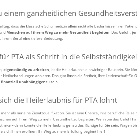
 einem ganzheitlichen Gesundheitsvers
lltag, dass die klassische Schulmedizin allein nicht alle Bedürfnisse ihrer Patie
 und
Menschen auf ihrem Weg zu mehr Gesundheit begleiten
. Das Gefühl, je
t Ihrem Beruf eine tiefere Bedeutung.
für PTA als Schritt in die Selbstständigkei
n,
eigenständig zu arbeiten
, ist die Heilerlaubnis ein wichtiger Baustein. Sie 
Heilbehandlungen anbieten. Das gibt Ihnen die Freiheit, Ihre Leidenschaft für G
h
finanziell unabhängiger
zu sein.
ich die Heilerlaubnis für PTA lohnt
 mehr als nur eine Zusatzqualifikation. Sie ist eine Chance, Ihre berufliche Reise 
schen auf ihrem Weg zu mehr Gesundheit zu begleiten. Wenn Sie das Gefühl habe
otheke – dann könnte die Heilerlaubnis genau das Richtige für Sie sein. Wagen Si
die sich Ihnen eröffnen. Ihr Weg zu mehr Erfüllung beginnt hier!