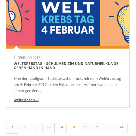
3. FEBRUAR 2017
WELTKREBSTAG – SCHULMEDIZIN UND NATURHEILKUNDE
GEHEN HAND IN HAND
Eine der häufigsten Todesursachen rückt mit dem Weltkrebstag
am 4. Februar 2017 in den Fokus unserer Aufmerksamkeit. Ins
Leben gerufen...
weiterlesen ...
1
…
68
69
70
71
72
…
74