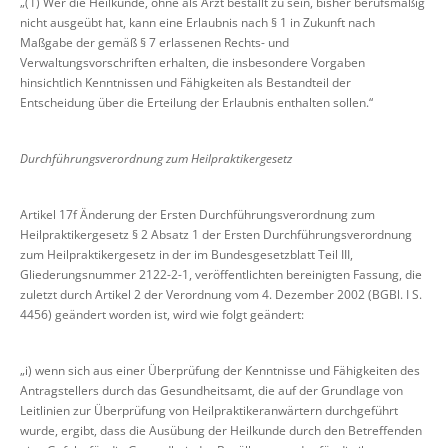
„(1) Wer die Heilkunde, ohne als Arzt bestallt zu sein, bisher berufsmäßig
nicht ausgeübt hat, kann eine Erlaubnis nach § 1 in Zukunft nach
Maßgabe der gemäß § 7 erlassenen Rechts- und
Verwaltungsvorschriften erhalten, die insbesondere Vorgaben
hinsichtlich Kenntnissen und Fähigkeiten als Bestandteil der
Entscheidung über die Erteilung der Erlaubnis enthalten sollen.“
Durchführungsverordnung zum Heilpraktikergesetz
Artikel 17f Änderung der Ersten Durchführungsverordnung zum
Heilpraktikergesetz § 2 Absatz 1 der Ersten Durchführungsverordnung
zum Heilpraktikergesetz in der im Bundesgesetzblatt Teil III,
Gliederungsnummer 2122-2-1, veröffentlichten bereinigten Fassung, die
zuletzt durch Artikel 2 der Verordnung vom 4. Dezember 2002 (BGBl. I S.
4456) geändert worden ist, wird wie folgt geändert:
„i) wenn sich aus einer Überprüfung der Kenntnisse und Fähigkeiten des
Antragstellers durch das Gesundheitsamt, die auf der Grundlage von
Leitlinien zur Überprüfung von Heilpraktikeranwärtern durchgeführt
wurde, ergibt, dass die Ausübung der Heilkunde durch den Betreffenden