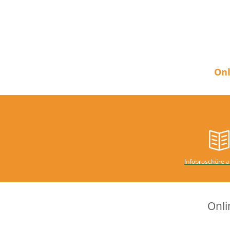
Onl
Infobroschüre 
Onli