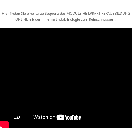
Hier finden Sie eine kurze Sequenz des MODULS HEILPRAKTIKERAUSBILDUNG
ONLINE mit dem Thema Endokrinologie zum Reinschnuppern: