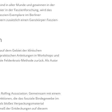
sind in aller Munde und gewinnen in der
ier in der Faszienforschung, wird das
Faszien-Exemplare im Berliner
rn zusätzlich einen Ganzkörper-Faszien-
n
auf dem Gebiet der klinischen
 praktischen Anleitungen in Workshops und
owie Feldenkrais-Methode zurück. Als Autor
an Rolfing Association. Gemeinsam mit einem
unktionen, die das fasziale Bindegewebe im
als bloßes Verpackungsmaterial
maß der Entdeckungen auf diesem