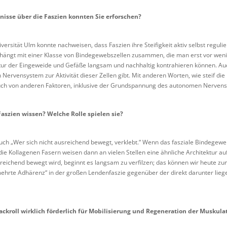
isse über die Faszien konnten Sie erforschen?
versität Ulm konnte nachweisen, dass Faszien ihre Steifigkeit aktiv selbst regu
ngt mit einer Klasse von Bindegewebszellen zusammen, die man erst vor wenige
atur der Eingeweide und Gefäße langsam und nachhaltig kontrahieren können. Au
rvensystem zur Aktivität dieser Zellen gibt. Mit anderen Worten, wie steif die 
uch von anderen Faktoren, inklusive der Grundspannung des autonomen Nerven
Faszien wissen? Welche Rolle spielen sie?
uch „Wer sich nicht ausreichend bewegt, verklebt.“ Wenn das fasziale Bindegewebe
die Kollagenen Fasern weisen dann an vielen Stellen eine ähnliche Architektur 
eichend bewegt wird, beginnt es langsam zu verfilzen; das können wir heute zum
ehrte Adhärenz“ in der großen Lendenfaszie gegenüber der direkt darunter li
lackroll wirklich förderlich für Mobilisierung und Regeneration der Muskula