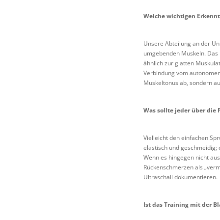
Welche wichtigen Erkenntn
Unsere Abteilung an der Uni
umgebenden Muskeln. Das hä
ähnlich zur glatten Muskul
Verbindung vom autonomen Ne
Muskeltonus ab, sondern a
Was sollte jeder über die 
Vielleicht den einfachen Spr
elastisch und geschmeidig; 
Wenn es hingegen nicht ausr
Rückenschmerzen als „verm
Ultraschall dokumentieren.
Ist das Training mit der B