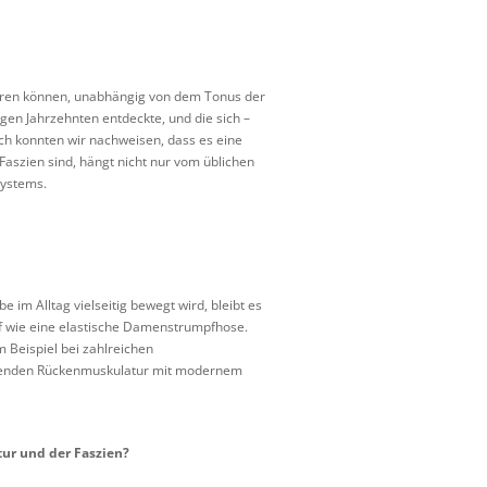
lieren können, unabhängig von dem Tonus der
n Jahrzehnten entdeckte, und die sich –
ch konnten wir nachweisen, dass es eine
Faszien sind, hängt nicht nur vom üblichen
systems.
 im Alltag vielseitig bewegt wird, bleibt es
auf wie eine elastische Damenstrumpfhose.
 Beispiel bei zahlreichen
egenden Rückenmuskulatur mit modernem
tur und der Faszien?