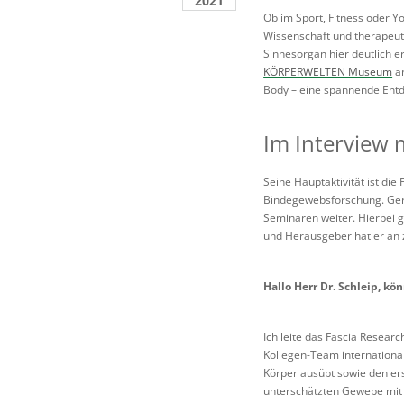
2021
Ob im Sport, Fitness oder Y
Wissenschaft und therapeuti
Sinnesorgan hier deutlich 
KÖRPERWELTEN Museum
an
Body – eine spannende Entde
Im Interview 
Seine Hauptaktivität ist d
Bindegewebsforschung. Gern
Seminaren weiter. Hierbei gr
und Herausgeber hat er an z
Hallo Herr Dr. Schleip, kön
Ich leite das Fascia Resear
Kollegen-Team international
Körper ausübt sowie den er
unterschätzten Gewebe mit