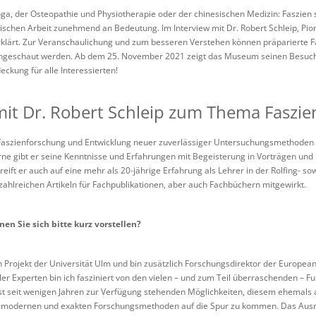
oga, der Osteopathie und Physiotherapie oder der chinesischen Medizin: Faszien 
schen Arbeit zunehmend an Bedeutung. Im Interview mit Dr. Robert Schleip, Pion
erklärt. Zur Veranschaulichung und zum besseren Verstehen können präparierte 
geschaut werden. Ab dem 25. November 2021 zeigt das Museum seinen Besuche
ckung für alle Interessierten!
mit Dr. Robert Schleip zum Thema Faszie
ie Faszienforschung und Entwicklung neuer zuverlässiger Untersuchungsmethoden 
e gibt er seine Kenntnisse und Erfahrungen mit Begeisterung in Vorträgen und
eift er auch auf eine mehr als 20-jährige Erfahrung als Lehrer in der Rolfing- s
ahlreichen Artikeln für Fachpublikationen, aber auch Fachbüchern mitgewirkt.
nen Sie sich bitte kurz vorstellen?
ch Projekt der Universität Ulm und bin zusätzlich Forschungsdirektor der Europe
er Experten bin ich fasziniert von den vielen – und zum Teil überraschenden – F
st seit wenigen Jahren zur Verfügung stehenden Möglichkeiten, diesem ehemals 
 modernen und exakten Forschungsmethoden auf die Spur zu kommen. Das Aus