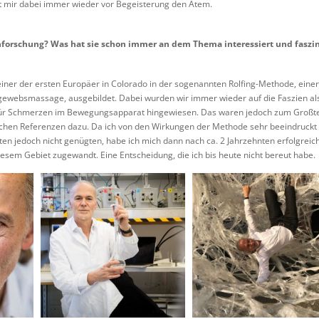
 mir dabei immer wieder vor Begeisterung den Atem.
nforschung? Was hat sie schon immer an dem Thema interessiert und faszin
einer der ersten Europäer in Colorado in der sogenannten Rolfing-Methode, eine
ngewebsmassage, ausgebildet. Dabei wurden wir immer wieder auf die Faszien al
für Schmerzen im Bewegungsapparat hingewiesen. Das waren jedoch zum Großtei
lichen Referenzen dazu. Da ich von den Wirkungen der Methode sehr beeindruckt
n jedoch nicht genügten, habe ich mich dann nach ca. 2 Jahrzehnten erfolgreiche
sem Gebiet zugewandt. Eine Entscheidung, die ich bis heute nicht bereut habe.