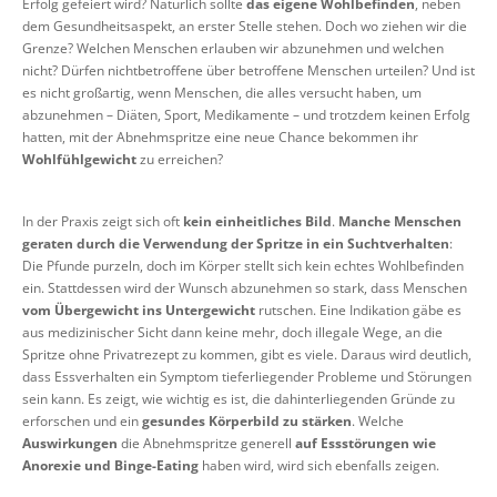
Erfolg gefeiert wird? Natürlich sollte
das eigene Wohlbefinden
, neben
dem Gesundheitsaspekt, an erster Stelle stehen. Doch wo ziehen wir die
Grenze? Welchen Menschen erlauben wir abzunehmen und welchen
nicht? Dürfen nichtbetroffene über betroffene Menschen urteilen? Und ist
es nicht großartig, wenn Menschen, die alles versucht haben, um
abzunehmen – Diäten, Sport, Medikamente – und trotzdem keinen Erfolg
hatten, mit der Abnehmspritze eine neue Chance bekommen ihr
Wohlfühlgewicht
zu erreichen?
In der Praxis zeigt sich oft
kein einheitliches Bild
.
Manche Menschen
geraten durch die Verwendung der Spritze in ein Suchtverhalten
:
Die Pfunde purzeln, doch im Körper stellt sich kein echtes Wohlbefinden
ein. Stattdessen wird der Wunsch abzunehmen so stark, dass Menschen
vom Übergewicht ins Untergewicht
rutschen. Eine Indikation gäbe es
aus medizinischer Sicht dann keine mehr, doch illegale Wege, an die
Spritze ohne Privatrezept zu kommen, gibt es viele. Daraus wird deutlich,
dass Essverhalten ein Symptom tieferliegender Probleme und Störungen
sein kann. Es zeigt, wie wichtig es ist, die dahinterliegenden Gründe zu
erforschen und ein
gesundes Körperbild zu stärken
. Welche
Auswirkungen
die Abnehmspritze generell
auf Essstörungen wie
Anorexie und Binge-Eating
haben wird, wird sich ebenfalls zeigen.