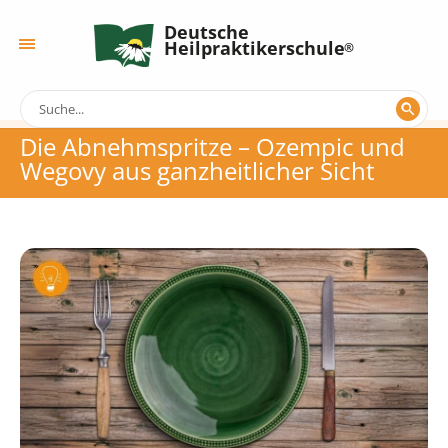
Deutsche
Heilpraktikerschule
Die Abnehmspritze – Ozempic und
Wegovy aus ganzheitlicher Sicht