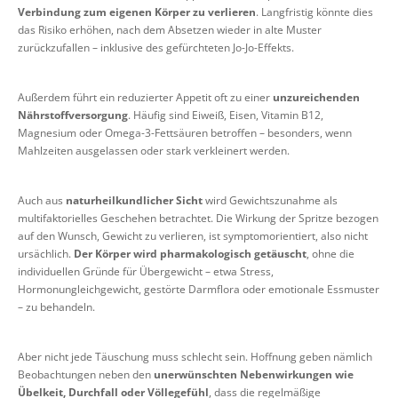
Verbindung zum eigenen Körper zu verlieren
. Langfristig könnte dies
das Risiko erhöhen, nach dem Absetzen wieder in alte Muster
zurückzufallen – inklusive des gefürchteten Jo-Jo-Effekts.
Außerdem führt ein reduzierter Appetit oft zu einer
unzureichenden
Nährstoffversorgung
. Häufig sind Eiweiß, Eisen, Vitamin B12,
Magnesium oder Omega-3-Fettsäuren betroffen – besonders, wenn
Mahlzeiten ausgelassen oder stark verkleinert werden.
Auch aus
naturheilkundlicher Sicht
wird Gewichtszunahme als
multifaktorielles Geschehen betrachtet. Die Wirkung der Spritze bezogen
auf den Wunsch, Gewicht zu verlieren, ist symptomorientiert, also nicht
ursächlich.
Der Körper wird pharmakologisch getäuscht
, ohne die
individuellen Gründe für Übergewicht – etwa Stress,
Hormonungleichgewicht, gestörte Darmflora oder emotionale Essmuster
– zu behandeln.
Aber nicht jede Täuschung muss schlecht sein. Hoffnung geben nämlich
Beobachtungen neben den
unerwünschten Nebenwirkungen wie
Übelkeit, Durchfall oder Völlegefühl
, dass die regelmäßige