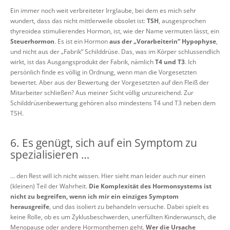
Ein immer noch weit verbreiteter Irrglaube, bei dem es mich sehr
wundert, dass das nicht mittlerweile obsolet ist:
TSH
, ausgesprochen
thyreoidea stimulierendes Hormon, ist, wie der Name vermuten lässt, ein
Steuerhormon
. Es ist ein Hormon
aus der „Vorarbeiterin“ Hypophyse
,
und nicht aus der „Fabrik“ Schilddrüse. Das, was im Körper schlussendlich
wirkt, ist das Ausgangsprodukt der Fabrik, nämlich
T4 und T3
. Ich
persönlich finde es völlig in Ordnung, wenn man die Vorgesetzten
bewertet. Aber aus der Bewertung der Vorgesetzten auf den Fleiß der
Mitarbeiter schließen? Aus meiner Sicht völlig unzureichend. Zur
Schilddrüsenbewertung gehören also mindestens T4 und T3 neben dem
TSH.
6. Es genügt, sich auf ein Symptom zu
spezialisieren …
… den Rest will ich nicht wissen. Hier sieht man leider auch nur einen
(kleinen) Teil der Wahrheit.
Die Komplexität des Hormonsystems ist
nicht zu begreifen, wenn ich mir ein einziges Symptom
herausgreife
, und das isoliert zu behandeln versuche. Dabei spielt es
keine Rolle, ob es um Zyklusbeschwerden, unerfüllten Kinderwunsch, die
Menopause oder andere Hormonthemen geht.
Wer die Ursache