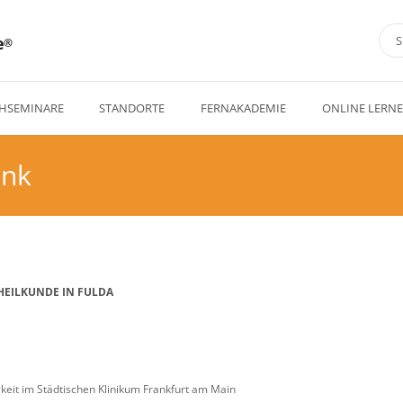
e
HSEMINARE
STANDORTE
FERNAKADEMIE
ONLINE LERN
onk
HEILKUNDE IN FULDA
keit im Städtischen Klinikum Frankfurt am Main