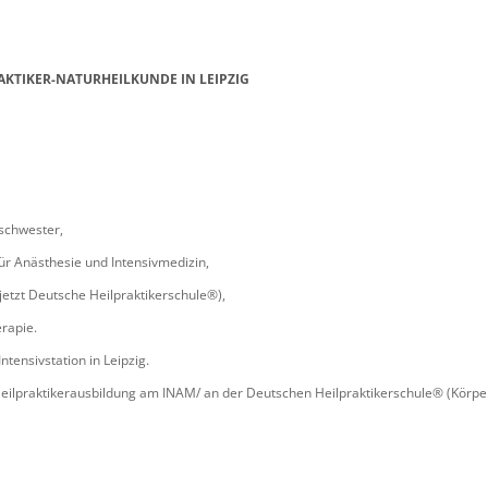
AKTIKER-NATURHEILKUNDE IN LEIPZIG
schwester,
ür Anästhesie und Intensivmedizin,
jetzt Deutsche Heilpraktikerschule®),
erapie.
ntensivstation in Leipzig.
Heilpraktikerausbildung am INAM/ an der Deutschen Heilpraktikerschule® (Körper