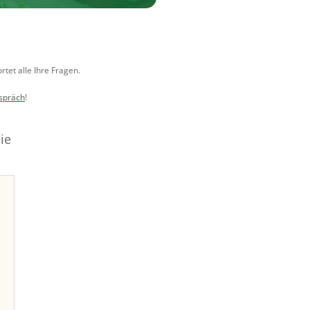
tet alle Ihre Fragen.
spräch
!
ie