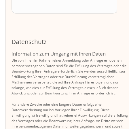
Datenschutz
Information zum Umgang mit Ihren Daten
Die von Ihnen im Rahmen einer Anmeldung oder Anfrage erhobenen
personenbezogenen Daten sind für die Erfüllung des Vertrages oder die
Beantwortung Ihrer Anfrage erforderlich. Sie werden ausschließlich zur
Erfüllung des Vertrages oder zur Durchführung vorvertraglicher
Maßnahmen verarbeitet, die auf Ihre Anfrage hin erfolgen, und nur
solange, wie dies zur Erfüllung des Vertrages einschließlich dessen
Abwicklung oder zur Beantwortung Ihrer Anfrage erforderlich ist.
Für andere Zwecke oder eine längere Dauer erfolgt eine
Datenverarbeitung nur bei Vorliegen Ihrer Einwilligung. Diese
Einwilligung ist freiwillig und hat keinerlei Auswirkungen auf die Erfüllung
des Vertrages oder die Beantwortung Ihrer Anfrage. An Dritte werden
Ihre personenbezogenen Daten nur weitergegeben, wenn und soweit