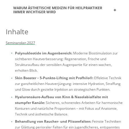
WARUM ÄSTHETISCHE MEDIZIN FÜR HEILPRAKTIKER
IMMER WICHTIGER WIRD
Inhalte
Seminarplan 2027
Polynukleotide im Augenbereich:
Moderne Biostimulation zur
sichtbaren Hautverbesserung: Regeneration, Frische und
Strukturaufbau der sensiblen Augenpartie für einen wachen,
erholten Blick.
Skin Booster – 5-Punkte-Lifting mit Profhilo®:
Effektive Technik
zur ganzheitlichen Hautverjüngung: intensive Hydration, Straffung
und Glow durch gezielte Injektion an strategischen Punkten.
Hyaluronsäure-Aufbau von Kinn & Nasolabialfalte mit
stumpfer Kanüle:
Sicheres, schonendes Arbeiten für harmonische
Konturen und natürliche Proportionen – mit Fokus auf Anatomie,
Technik und ästhetische Balance.
Behandlung von Raucher- und Plisseefalten:
Feinste Techniken
zur Glättung perioraler Falten für ein jugendlicheres, entspanntes