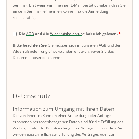
Seminar. Erst wenn wir Ihnen per E-Mail bestätigt haben, dass Sie
an dem Seminar teilnehmen können, ist die Anmeldung
rechtskräftig.
Die
AGB
und die
Widerrufsbelehrung
habe ich gelesen.
Bitte beachten Sie:
Sie müssen sich mit unseren AGB und der
Widerrufsbelehrung einverstanden erklären, bevor Sie das
Dokument absenden können.
Datenschutz
Information zum Umgang mit Ihren Daten
Die von Ihnen im Rahmen einer Anmeldung oder Anfrage
erhobenen personenbezogenen Daten sind für die Erfüllung des
Vertrages oder die Beantwortung Ihrer Anfrage erforderlich. Sie
werden ausschließlich zur Erfüllung des Vertrages oder zur