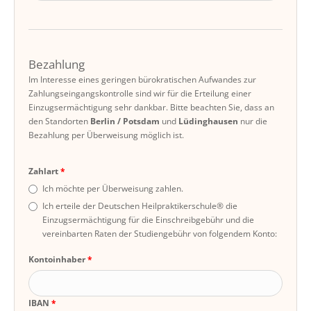
Bezahlung
Im Interesse eines geringen bürokratischen Aufwandes zur
Zahlungseingangskontrolle sind wir für die Erteilung einer
Einzugsermächtigung sehr dankbar. Bitte beachten Sie, dass an
den Standorten
Berlin / Potsdam
und
Lüdinghausen
nur die
Bezahlung per Überweisung möglich ist.
Zahlart
Ich möchte per Überweisung zahlen.
Ich erteile der Deutschen Heilpraktikerschule® die
Einzugsermächtigung für die Einschreibgebühr und die
vereinbarten Raten der Studiengebühr von folgendem Konto:
Kontoinhaber
IBAN