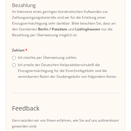
Bezahlung
Im Interesse eines geringen bürokratischen Aufwandes zur
Zahlungseingangskontrolle sind wir für die Erteilung einer
Einzugsermächtigung sehr dankbar. Bitte beachten Sie, dass an
den Standorten
Berlin / Potsdam
und
Lüdinghausen
nur die
Bezahlung per Überweisung möglich ist.
Zahlart
Ich möchte per Überweisung zahlen.
Ich erteile der Deutschen Heilpraktikerschule® die
Einzugsermächtigung für die Einschreibgebühr und die
vereinbarten Raten der Studiengebühr von folgendem Konto:
Feedback
Gern würden wir von Ihnen erfahren, wie Sie auf uns aufmerksam
geworden sind.