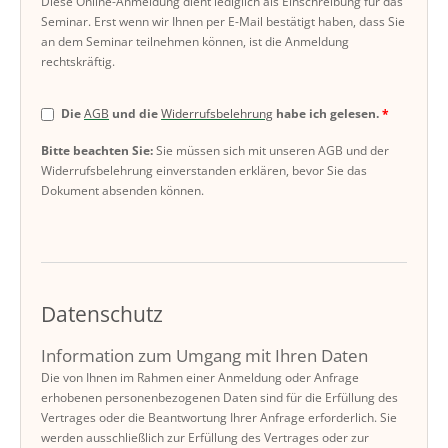
Diese Online-Anmeldung dient lediglich als Einschreibung für das
Seminar. Erst wenn wir Ihnen per E-Mail bestätigt haben, dass Sie
an dem Seminar teilnehmen können, ist die Anmeldung
rechtskräftig.
Die
AGB
und die
Widerrufsbelehrung
habe ich gelesen.
Bitte beachten Sie:
Sie müssen sich mit unseren AGB und der
Widerrufsbelehrung einverstanden erklären, bevor Sie das
Dokument absenden können.
Datenschutz
Information zum Umgang mit Ihren Daten
Die von Ihnen im Rahmen einer Anmeldung oder Anfrage
erhobenen personenbezogenen Daten sind für die Erfüllung des
Vertrages oder die Beantwortung Ihrer Anfrage erforderlich. Sie
werden ausschließlich zur Erfüllung des Vertrages oder zur