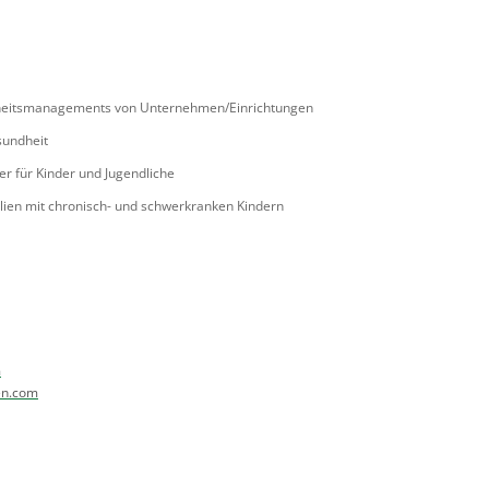
dheitsmanagements von Unternehmen/Einrichtungen
sundheit
er für Kinder und Jugendliche
milien mit chronisch- und schwerkranken Kindern
m
en.com