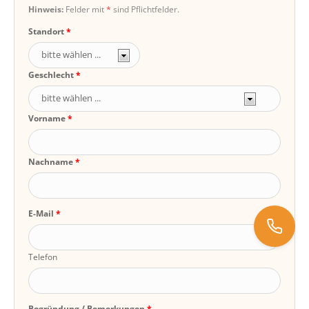
Hinweis:
Felder mit
*
sind Pflichtfelder.
Standort
Geschlecht
Vorname
Nachname
E-Mail
Telefon
0171 5441200
koeln@deutsche-heilpraktikerschule.de
Begründung / Bemerkungen