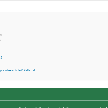
19
al
85
praktikerschule® Zellertal