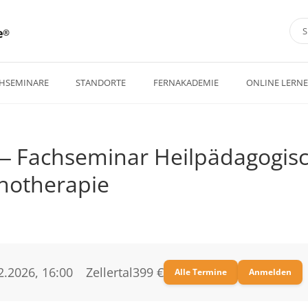
e
HSEMINARE
STANDORTE
FERNAKADEMIE
ONLINE LERN
l ‒ Fachseminar Heilpädagogis
hotherapie
2.2026, 16:00
Zellertal
399 €
Alle Termine
Anmelden