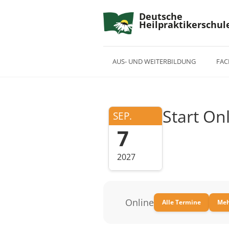
Deutsche
Heilpraktikerschul
AUS- UND WEITERBILDUNG
FAC
Start On
SEP.
7
2027
Online
Alle Termine
Meh
–