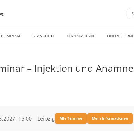
e
HSEMINARE
STANDORTE
FERNAKADEMIE
ONLINE LERN
minar – Injektion und Anamn
3.2027, 16:00
Leipzig
Alle Termine
Mehr Informationen