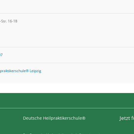
-Str. 16-18
07
praktikerschule® Leipzig
Jetzt
Deutsche Heilpraktikerschule®