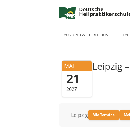
Deutsche
Heilpraktikerschul
AUS- UND WEITERBILDUNG
FAC
Leipzig 
MAI
21
2027
Leipzig
Alle Termine
Meh
–