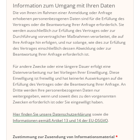
Information zum Umgang mit Ihren Daten
Die von Ihnen im Rahmen einer Anmeldung oder Anfrage
erhobenen personenbezogenen Daten sind für die Erfüllung des
Vertrages oder die Beantwortung Ihrer Anfrage erforderlich. Sie
werden ausschließlich zur Erfüllung des Vertrages oder zur
Durchführung vorvertraglicher Maßnahmen verarbeitet, die auf
Ihre Anfrage hin erfolgen, und nur solange, wie dies zur Erfüllung
des Vertrages einschließlich dessen Abwicklung oder zur
Beantwortung Ihrer Anfrage erforderlich ist.
Für andere Zwecke oder eine längere Dauer erfolgt eine
Datenverarbeitung nur bei Vorliegen Ihrer Einwilligung. Diese
Einwilligung ist freiwillig und hat keinerlei Auswirkungen auf die
Erfüllung des Vertrages oder die Beantwortung Ihrer Anfrage. An
Dritte werden Ihre personenbezogenen Daten nur
weitergegeben, wenn und soweit dies zu den vorgenannten
Zwecken erforderlich ist oder Sie eingewilligt haben.
Hier finden Sie unsere Datenschutzerklärung
sowie die
Informationen gemäß Artikel 13 und 14 der EU-DSGVO
.
Zustimmung zur Zusendung von Informationsmaterial