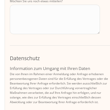
Möchten Sie uns noch etwas mitteilen?
Datenschutz
Information zum Umgang mit Ihren Daten
Die von Ihnen im Rahmen einer Anmeldung oder Anfrage erhobenen
personenbezogenen Daten sind für die Erfüllung des Vertrages oder die
Beantwortung Ihrer Anfrage erforderlich. Sie werden ausschließlich zur
Erfüllung des Vertrages oder zur Durchführung vorvertraglicher
Maßnahmen verarbeitet, die auf Ihre Anfrage hin erfolgen, und nur
solange, wie dies zur Erfüllung des Vertrages einschließlich dessen
Abwicklung oder zur Beantwortung Ihrer Anfrage erforderlich ist.