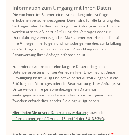
Information zum Umgang mit Ihren Daten
Die von Ihnen im Rahmen einer Anmeldung oder Anfrage
erhobenen personenbezogenen Daten sind für die Erfüllung des
Vertrages oder die Beantwortung Ihrer Anfrage erforderlich. Sie
werden ausschließlich zur Erfüllung des Vertrages oder zur
Durchführung vorvertraglicher Maßnahmen verarbeitet, die auf
Ihre Anfrage hin erfolgen, und nur solange, wie dies zur Erfüllung
des Vertrages einschließlich dessen Abwicklung oder zur
Beantwortung Ihrer Anfrage erforderlich ist.
Für andere Zwecke oder eine längere Dauer erfolgt eine
Datenverarbeitung nur bei Vorliegen Ihrer Einwilligung. Diese
Einwilligung ist freiwillig und hat keinerlei Auswirkungen auf die
Erfüllung des Vertrages oder die Beantwortung Ihrer Anfrage. An
Dritte werden Ihre personenbezogenen Daten nur
weitergegeben, wenn und soweit dies zu den vorgenannten
Zwecken erforderlich ist oder Sie eingewilligt haben.
Hier finden Sie unsere Datenschutzerklärung
sowie die
Informationen gemäß Artikel 13 und 14 der EU-DSGVO
.
Zustimmung zur Zusendung von Informationsmaterial