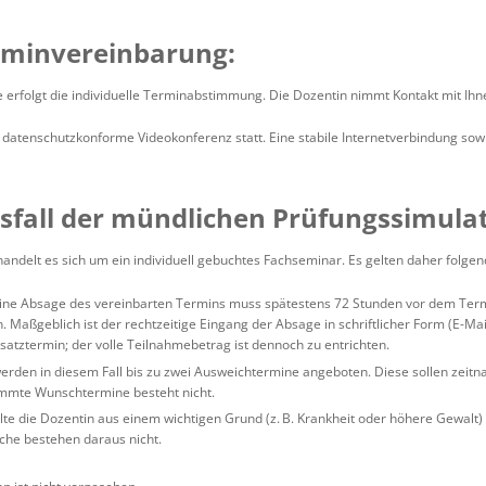
rminvereinbarung:
erfolgt die individuelle Terminabstimmung. Die Dozentin nimmt Kontakt mit Ihn
e datenschutzkonforme Videokonferenz statt. Eine stabile Internetverbindung s
sfall der mündlichen Prüfungssimulat
andelt es sich um ein individuell gebuchtes Fachseminar. Es gelten daher folge
ne Absage des vereinbarten Termins muss spätestens 72 Stunden vor dem Term
ßgeblich ist der rechtzeitige Eingang der Absage in schriftlicher Form (E-Mail)
satztermin; der volle Teilnahmebetrag ist dennoch zu entrichten.
erden in diesem Fall bis zu zwei Ausweichtermine angeboten. Diese sollen zeit
timmte Wunschtermine besteht nicht.
te die Dozentin aus einem wichtigen Grund (z. B. Krankheit oder höhere Gewalt) v
che bestehen daraus nicht.