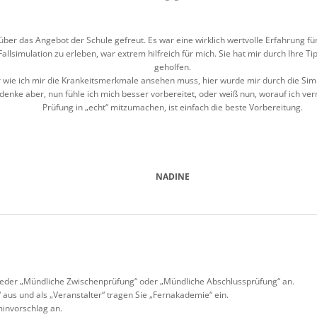
über das Angebot der Schule gefreut. Es war eine wirklich wertvolle Erfahrung fü
 Fallsimulation zu erleben, war extrem hilfreich für mich. Sie hat mir durch Ihre 
geholfen.
r wie ich mir die Krankeitsmerkmale ansehen muss, hier wurde mir durch die Si
h denke aber, nun fühle ich mich besser vorbereitet, oder weiß nun, worauf ich v
Prüfung in „echt“ mitzumachen, ist einfach die beste Vorbereitung.
NADINE
eder „Mündliche Zwischenprüfung“ oder „Mündliche Abschlussprüfung“ an.
“ aus und als „Veranstalter“ tragen Sie „Fernakademie“ ein.
minvorschlag an.