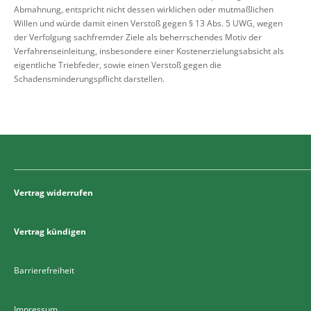
Abmahnung, entspricht nicht dessen wirklichen oder mutmaßlichen
Willen und würde damit einen Verstoß gegen § 13 Abs. 5 UWG, wegen
der Verfolgung sachfremder Ziele als beherrschendes Motiv der
Verfahrenseinleitung, insbesondere einer Kostenerzielungsabsicht als
eigentliche Triebfeder, sowie einen Verstoß gegen die
Schadensminderungspflicht darstellen.
Vertrag widerrufen
Vertrag kündigen
Barrierefreiheit
Impressum