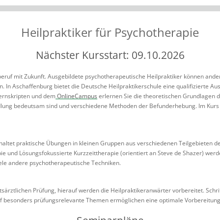
Heilpraktiker für Psychotherapie
Nächster Kursstart: 09.10.2026
ilberuf mit Zukunft. Ausgebildete psychotherapeutische Heilpraktiker können and
. In Aschaffenburg bietet die Deutsche Heilpraktikerschule eine qualifizierte Au
ernskripten und dem
OnlineCampus
erlernen Sie die theoretischen Grundlagen 
ndlung bedeutsam sind und verschiedene Methoden der Befunderhebung. Im Kurs 
inhaltet praktische Übungen in kleinen Gruppen aus verschiedenen Teilgebieten 
apie und Lösungsfokussierte Kurzzeittherapie (orientiert an Steve de Shazer) we
iele andere psychotherapeutische Techniken.
tsärztlichen Prüfung, hierauf werden die Heilpraktikeranwärter vorbereitet. Schr
f besonders prüfungsrelevante Themen ermöglichen eine optimale Vorbereitung a