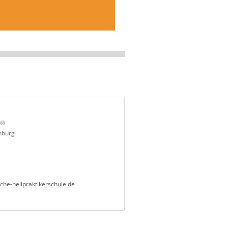
e®
nburg
he-heilpraktikerschule.de