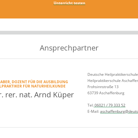
Unterricht testen
Ansprechpartner
Deutsche Heilpraktikerschul
Heilpraktikerschule Aschaffe
ABER, DOZENT FÜR DIE AUSBILDUNG
ILPRAKTIKER FÜR NATURHEILKUNDE
Frohsinnstraße 13
. rer. nat. Arnd Küper
63739 Aschaffenburg
Tel:
06021 / 79 333 52
E-Mail:
aschaffenburg@deutsc