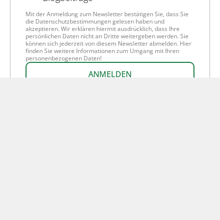
Mit der Anmeldung zum Newsletter bestätigen Sie, dass Sie
die Datenschutzbestimmungen gelesen haben und
akzeptieren. Wir erklären hiermit ausdrücklich, dass Ihre
persönlichen Daten nicht an Dritte weitergeben werden. Sie
können sich jederzeit von diesem Newsletter abmelden. Hier
finden Sie weitere Informationen zum Umgang mit Ihren
personenbezogenen Daten!
ANMELDEN
Die nächsten Infoabende
In unseren regelmäßigen Infoabenden informieren wir Sie über
unsere Heilpraktikerausbildungen und beantworten alle Ihre
Fragen. Falls Sie sich schon für einen Standort entschieden