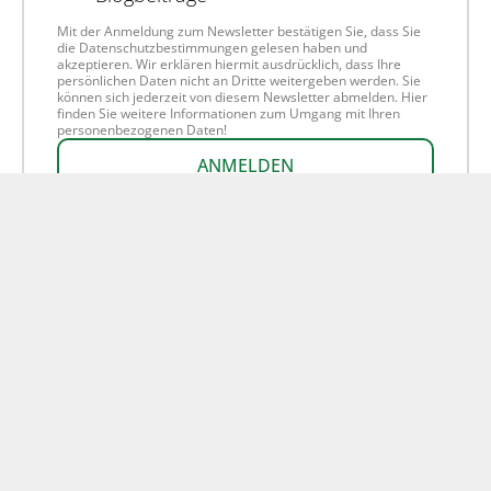
Mit der Anmeldung zum Newsletter bestätigen Sie, dass Sie
die Datenschutzbestimmungen gelesen haben und
akzeptieren. Wir erklären hiermit ausdrücklich, dass Ihre
persönlichen Daten nicht an Dritte weitergeben werden. Sie
können sich jederzeit von diesem Newsletter abmelden. Hier
finden Sie weitere Informationen zum Umgang mit Ihren
personenbezogenen Daten!
ANMELDEN
Die nächsten Infoabende
In unseren regelmäßigen Infoabenden informieren wir Sie über
unsere Heilpraktikerausbildungen und beantworten alle Ihre
Fragen. Falls Sie sich schon für einen Standort entschieden