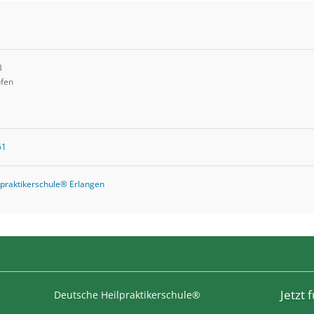
3
fen
51
praktikerschule® Erlangen
Jetzt
Deutsche Heilpraktikerschule®