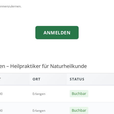
kennenzulernen.
ANMELDEN
n – Heilpraktiker für Naturheilkunde
T
ORT
STATUS
Buchbar
00
Erlangen
Buchbar
00
Erlangen