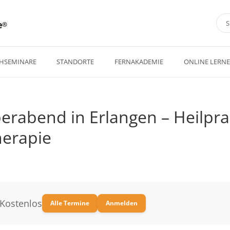
e
HSEMINARE
STANDORTE
FERNAKADEMIE
ONLINE LERN
rabend in Erlangen – Heilprak
herapie
Kostenlos
Alle Termine
Anmelden