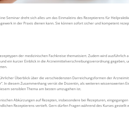
ine-Seminar dreht sich alles um das Einmaleins des Rezeptierens für Heilpraktik
gewerk in der Praxis dienen kann. Sie können sofort sicher und kompetent rezep
zepttypen der medizinischen Fachkreise thematisiert. Zudem wird ausführlich a
nd ein kurzer Einblick in die Arzneimittelverschreibungsverordnung gegeben, 
eten.
hrlicher Überblick über die verschiedensten Darreichungsformen der Arzneimitt
r“. In diesem Zusammenhang verrät die Dozentin, als weiteren wissenswerten Ei
diesem sensiblen Thema am besten umzugehen ist.
teinischen Abkürzungen auf Rezepten, insbesondere bei Rezepturen, eingegang
ndlichen Rezeptierens vertieft. Gern dürfen Fragen während des Kurses gestellt 