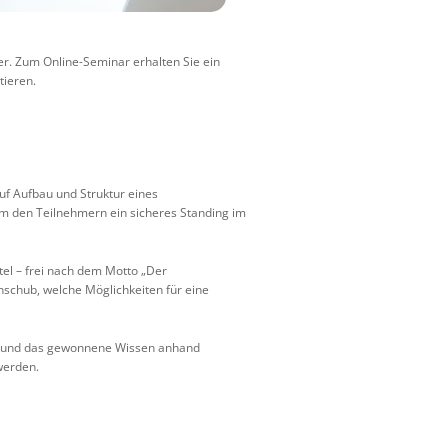
er. Zum Online-Seminar erhalten Sie ein
tieren.
uf Aufbau und Struktur eines
um den Teilnehmern ein sicheres Standing im
el – frei nach dem Motto „Der
nschub, welche Möglichkeiten für eine
en und das gewonnene Wissen anhand
werden.