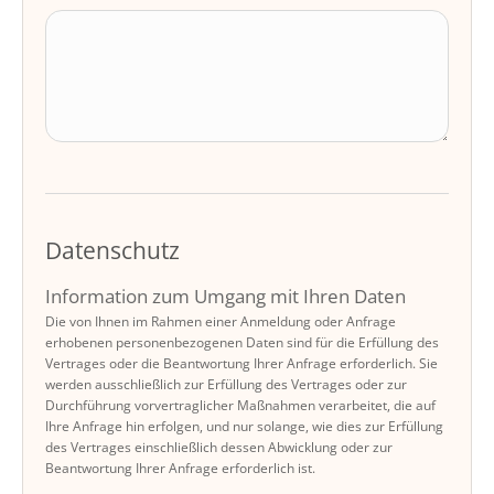
Datenschutz
Information zum Umgang mit Ihren Daten
Die von Ihnen im Rahmen einer Anmeldung oder Anfrage
erhobenen personenbezogenen Daten sind für die Erfüllung des
Vertrages oder die Beantwortung Ihrer Anfrage erforderlich. Sie
werden ausschließlich zur Erfüllung des Vertrages oder zur
Durchführung vorvertraglicher Maßnahmen verarbeitet, die auf
Ihre Anfrage hin erfolgen, und nur solange, wie dies zur Erfüllung
des Vertrages einschließlich dessen Abwicklung oder zur
Beantwortung Ihrer Anfrage erforderlich ist.