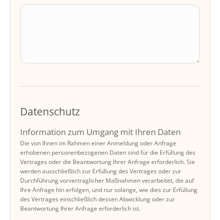
Datenschutz
Information zum Umgang mit Ihren Daten
Die von Ihnen im Rahmen einer Anmeldung oder Anfrage
erhobenen personenbezogenen Daten sind für die Erfüllung des
Vertrages oder die Beantwortung Ihrer Anfrage erforderlich. Sie
werden ausschließlich zur Erfüllung des Vertrages oder zur
Durchführung vorvertraglicher Maßnahmen verarbeitet, die auf
Ihre Anfrage hin erfolgen, und nur solange, wie dies zur Erfüllung
des Vertrages einschließlich dessen Abwicklung oder zur
Beantwortung Ihrer Anfrage erforderlich ist.