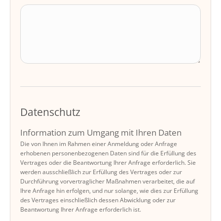
Datenschutz
Information zum Umgang mit Ihren Daten
Die von Ihnen im Rahmen einer Anmeldung oder Anfrage
erhobenen personenbezogenen Daten sind für die Erfüllung des
Vertrages oder die Beantwortung Ihrer Anfrage erforderlich. Sie
werden ausschließlich zur Erfüllung des Vertrages oder zur
Durchführung vorvertraglicher Maßnahmen verarbeitet, die auf
Ihre Anfrage hin erfolgen, und nur solange, wie dies zur Erfüllung
des Vertrages einschließlich dessen Abwicklung oder zur
Beantwortung Ihrer Anfrage erforderlich ist.