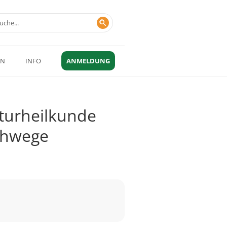
EN
INFO
ANMELDUNG
aturheilkunde
schwege