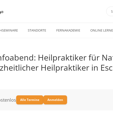
e
HSEMINARE
STANDORTE
FERNAKADEMIE
ONLINE LERN
nfoabend: Heilpraktiker für N
heitlicher Heilpraktiker in E
stenlos
Alle Termine
Anmelden