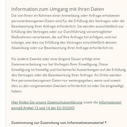
Information zum Umgang mit Ihren Daten
Die von Ihnen im Rahmen einer Anmeldung oder Anfrage erhobenen
personenbezogenen Daten sind für die Erfüllung des Vertrages oder die
Beantwortung Ihrer Anfrage erforderlich. Sie werden ausschließlich zur
Erfüllung des Vertrages oder zur Durchführung vorvertraglicher
Maßnahmen verarbeitet, die auf Ihre Anfrage hin erfolgen, und nur
solange, wie dies zur Erfüllung des Vertrages einschließlich dessen
Abwicklung oder zur Beantwortung Ihrer Anfrage erforderlich ist.
Für andere Zwecke oder eine längere Dauer erfolgt eine
Datenverarbeitung nur bei Vorliegen Ihrer Einwilligung. Diese
Einwilligung ist freiwillig und hat keinerlei Auswirkungen auf die Erfüllung
des Vertrages oder die Beantwortung Ihrer Anfrage. An Dritte werden
Ihre personenbezogenen Daten nur weitergegeben, wenn und soweit
dies zu den vorgenannten Zwecken erforderlich ist oder Sie eingewilligt
haben.
Hier finden Sie unsere Datenschutzerklärung
sowie die
Informationen
gemäß Artikel 13 und 14 der EU-DSGVO
.
Zustimmung zur Zusendung von Informationsmaterial