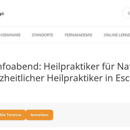
e
HSEMINARE
STANDORTE
FERNAKADEMIE
ONLINE LERN
nfoabend: Heilpraktiker für N
heitlicher Heilpraktiker in E
Alle Termine
Anmelden