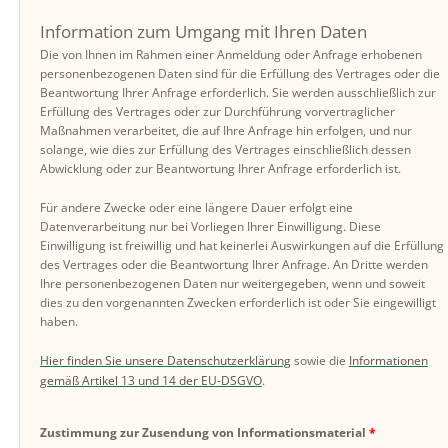
Information zum Umgang mit Ihren Daten
Die von Ihnen im Rahmen einer Anmeldung oder Anfrage erhobenen
personenbezogenen Daten sind für die Erfüllung des Vertrages oder die
Beantwortung Ihrer Anfrage erforderlich. Sie werden ausschließlich zur
Erfüllung des Vertrages oder zur Durchführung vorvertraglicher
Maßnahmen verarbeitet, die auf Ihre Anfrage hin erfolgen, und nur
solange, wie dies zur Erfüllung des Vertrages einschließlich dessen
Abwicklung oder zur Beantwortung Ihrer Anfrage erforderlich ist.
Für andere Zwecke oder eine längere Dauer erfolgt eine
Datenverarbeitung nur bei Vorliegen Ihrer Einwilligung. Diese
Einwilligung ist freiwillig und hat keinerlei Auswirkungen auf die Erfüllung
des Vertrages oder die Beantwortung Ihrer Anfrage. An Dritte werden
Ihre personenbezogenen Daten nur weitergegeben, wenn und soweit
dies zu den vorgenannten Zwecken erforderlich ist oder Sie eingewilligt
haben.
Hier finden Sie unsere Datenschutzerklärung
sowie die
Informationen
gemäß Artikel 13 und 14 der EU-DSGVO
.
Zustimmung zur Zusendung von Informationsmaterial