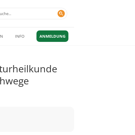
EN
INFO
ANMELDUNG
aturheilkunde
schwege