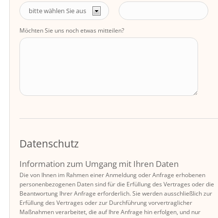
Möchten Sie uns noch etwas mitteilen?
Datenschutz
Information zum Umgang mit Ihren Daten
Die von Ihnen im Rahmen einer Anmeldung oder Anfrage erhobenen
personenbezogenen Daten sind für die Erfüllung des Vertrages oder die
Beantwortung Ihrer Anfrage erforderlich. Sie werden ausschließlich zur
Erfüllung des Vertrages oder zur Durchführung vorvertraglicher
Maßnahmen verarbeitet, die auf Ihre Anfrage hin erfolgen, und nur