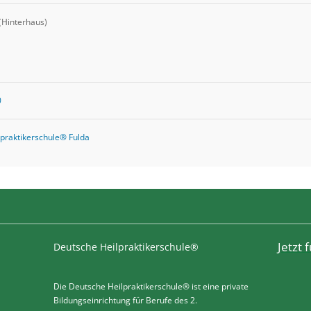
 (Hinterhaus)
0
praktikerschule® Fulda
Jetzt
Deutsche Heilpraktikerschule®
Die Deutsche Heilpraktikerschule® ist eine private
Bildungseinrichtung für Berufe des 2.