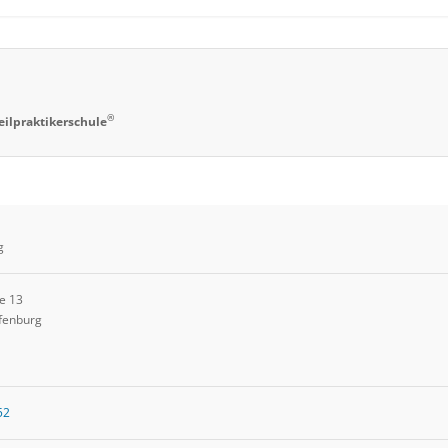
®
eilpraktikerschule
g
e 13
fenburg
52