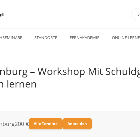
e
HSEMINARE
STANDORTE
FERNAKADEMIE
ONLINE LERN
enburg – Workshop Mit Schuld
 lernen
enburg
200 €
Alle Termine
Anmelden