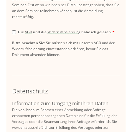
Seminar. Erst wenn wir Ihnen per E-Mail bestätigt haben, dass Sie
an dem Seminar teilnehmen können, ist die Anmeldung
rechtskräftig.
Die
AGB
und die
Widerrufsbelehrung
habe ich gelesen.
Bitte beachten Sie:
Sie müssen sich mit unseren AGB und der
Widerrufsbelehrung einverstanden erklären, bevor Sie das
Dokument absenden können.
Datenschutz
Information zum Umgang mit Ihren Daten
Die von Ihnen im Rahmen einer Anmeldung oder Anfrage
erhobenen personenbezogenen Daten sind für die Erfüllung des
Vertrages oder die Beantwortung Ihrer Anfrage erforderlich. Sie
werden ausschließlich zur Erfüllung des Vertrages oder zur