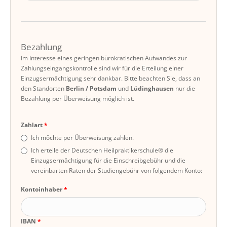
Bezahlung
Im Interesse eines geringen bürokratischen Aufwandes zur
Zahlungseingangskontrolle sind wir für die Erteilung einer
Einzugsermächtigung sehr dankbar. Bitte beachten Sie, dass an
den Standorten
Berlin / Potsdam
und
Lüdinghausen
nur die
Bezahlung per Überweisung möglich ist.
Zahlart
Ich möchte per Überweisung zahlen.
Ich erteile der Deutschen Heilpraktikerschule® die
Einzugsermächtigung für die Einschreibgebühr und die
vereinbarten Raten der Studiengebühr von folgendem Konto:
Kontoinhaber
IBAN